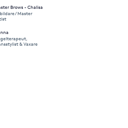
ster Brows - Chalisa
bildare/ Master
tist
anna
gelterapeut,
ansstylist & Vaxare