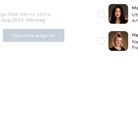
Ma
diga tider denna vecka
,
Ut
0 Aug 2026, Måndag
Ar
H
Visa nästa lediga tid
Na
Fr