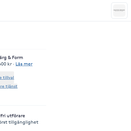
Färg & Form
600 kr
·
Läs mer
tillval
are tjänst
lfri utförare
örst tillgänglighet