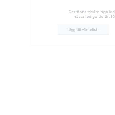
Det finns tyvärr inga le
1
nästa lediga tid är
:
Lägg till väntelista