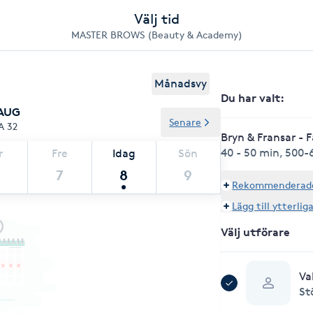
Välj tid
MASTER BROWS (Beauty & Academy)
Månadsvy
Du har valt
:
 AUG
Senare
A 32
Bryn & Fransar - 
40 - 50 min
,
500-
r
Fre
Idag
Sön
7
8
9
Rekommenderade 
Lägg till ytterlig
Välj utförare
Va
St