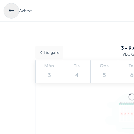
Avbryt
3 - 9
Tidigare
VECK
Mån
Tis
Ons
To
3
4
5
6