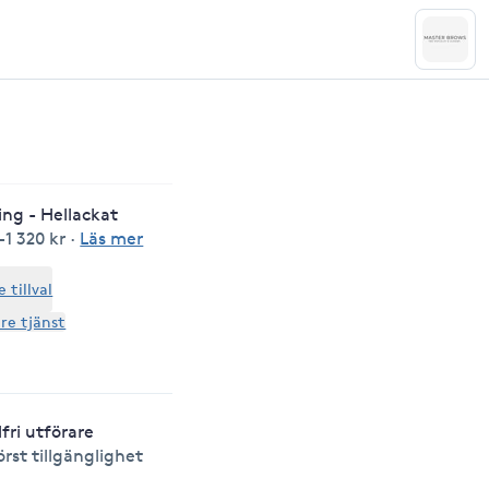
ing - Hellackat
-1 320 kr
·
Läs mer
tillval
are tjänst
lfri utförare
örst tillgänglighet