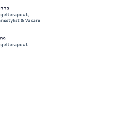
anna
gelterapeut,
ansstylist & Vaxare
na
gelterapeut