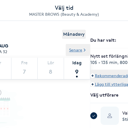
Välj tid
MASTER BROWS (Beauty & Academy)
Månadsvy
Du har valt
:
 AUG
Senare
A 32
Nytt set förlängn
105 - 135 min
,
800
r
Fre
Lör
Idag
7
8
9
Rekommenderade 
Lägg till ytterlig
Välj utförare
Va
St