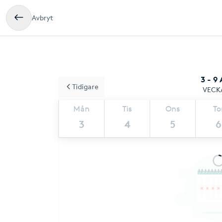
Avbryt
3 - 9
Tidigare
VECK
Mån
Tis
Ons
To
3
4
5
6