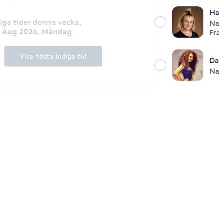
H
diga tider denna vecka
,
Na
0 Aug 2026, Måndag
Fr
Visa nästa lediga tid
Da
Na