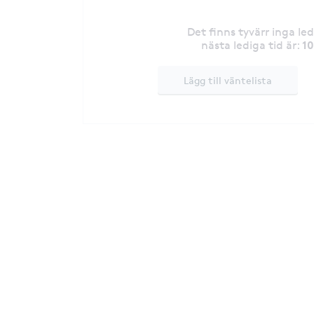
Det finns tyvärr inga le
1
nästa lediga tid är
:
Lägg till väntelista