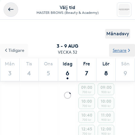
Välj tid
MASTER BROWS (Beauty & Academy)
Månadsvy
3 - 9 AUG
Tidigare
Senare
VECKA 32
Mån
Tis
Ons
Idag
Fre
Lör
Sön
3
4
5
6
7
8
9
09:00
09:00
700 kr
900 kr
10:00
10:00
700 kr
900 kr
10:40
11:00
700 kr
900 kr
12:45
12:00
700 kr
900 kr