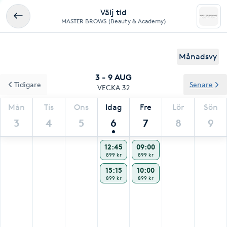
Välj tid
MASTER BROWS (Beauty & Academy)
Månadsvy
3 - 9 AUG
Tidigare
Senare
VECKA 32
Mån
Tis
Ons
Idag
Fre
Lör
Sön
3
4
5
6
7
8
9
12:45
09:00
899 kr
899 kr
15:15
10:00
899 kr
899 kr