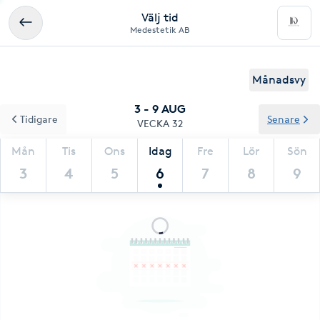
Välj tid
Medestetik AB
Månadsvy
3 - 9 AUG
Tidigare
Senare
VECKA 32
Mån
Tis
Ons
Idag
Fre
Lör
Sön
3
4
5
6
7
8
9