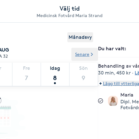
Välj tid
Medicinsk Fotvård Maria Strand
Månadsvy
Du har valt
:
 AUG
Senare
A 32
Behandling av vår
r
Fre
Idag
Sön
30 min
,
450 kr
·
L
7
8
9
Lägg till ytterlig
Maria
Dipl. M
Fotvård