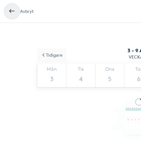
Avbryt
3 - 9
Tidigare
VECK
Mån
Tis
Ons
To
3
4
5
6