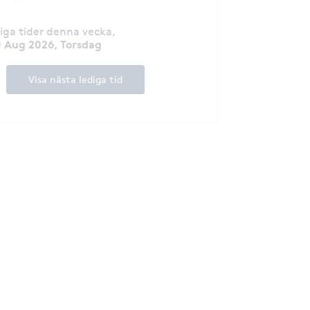
diga tider denna vecka
,
 Aug 2026, Torsdag
Visa nästa lediga tid