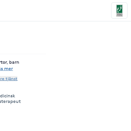
tor, barn
äs mer
are tjänst
edicinsk
sterapeut