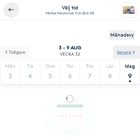
Välj tid
Melba Medicinsk Fotvård AB
Månadsvy
3 - 9 AUG
Tidigare
Senare
VECKA 32
Mån
Tis
Ons
Tor
Fre
Lör
Idag
3
4
5
6
7
8
9