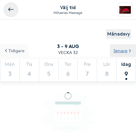
Välj tid
Mihaelas Massage
Månadsvy
3 - 9 AUG
Tidigare
Senare
VECKA 32
Mån
Tis
Ons
Tor
Fre
Lör
Idag
3
4
5
6
7
8
9