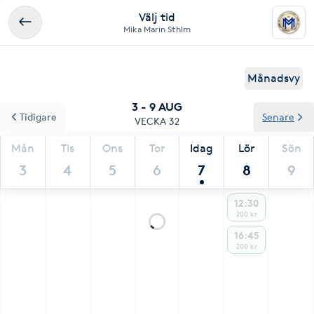
Välj tid
Mika Marin Sthlm
Månadsvy
3 - 9 AUG
Tidigare
Senare
VECKA 32
Mån
Tis
Ons
Tor
Idag
Lör
Sön
3
4
5
6
7
8
9
12:30
200 kr
16:45
200 kr