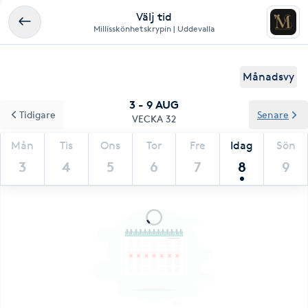
Välj tid
Millisskönhetskrypin | Uddevalla
Månadsvy
3 - 9 AUG
Tidigare
Senare
VECKA 32
Mån
Tis
Ons
Tor
Fre
Idag
Sön
3
4
5
6
7
8
9