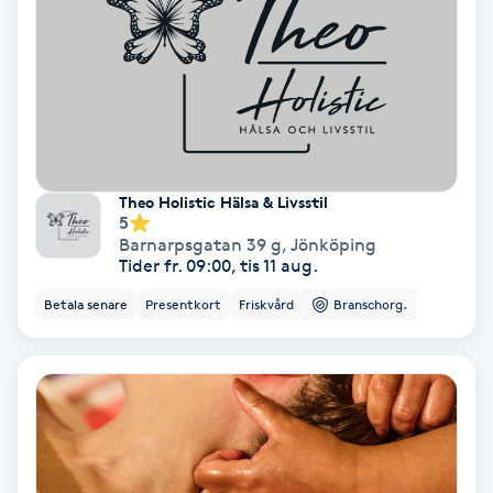
PRP (Platelet Rich Plasma)
PRX-T33
Psoriasis
Theo Holistic Hälsa & Livsstil
5
PT
Barnarpsgatan 39 g
,
Jönköping
Tider fr. 09:00, tis 11 aug.
R
Betala senare
Presentkort
Friskvård
Branschorg.
Radiofrekvens
Rakning
Reflexologi