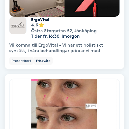
Fotmassage
ErgoVital
Fotsvamp
4.9
Östra Storgatan 52
,
Jönköping
Tider fr. 16:30, Imorgon
Fotvård
Välkomna till ErgoVital - Vi har ett holistiskt
synsätt, i våra behandlingar jobbar vi med
Fransar
Presentkort
Friskvård
Fransborttagning
Fransfärgning
Fransförlängning
Fransförlängning Megavolym