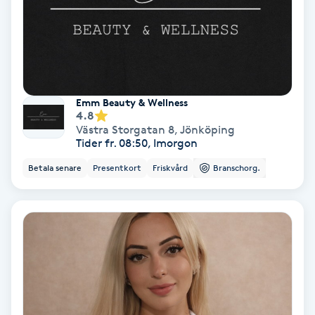
Färgning
Föning
G
Emm Beauty & Wellness
4.8
Gel naglar
Västra Storgatan 8
,
Jönköping
Tider fr. 08:50, Imorgon
Gelenaglar
Betala senare
Presentkort
Friskvård
Branschorg.
Gellack
Gellack med förstärkning
Gravidmassage
Gravidyoga