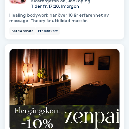
Klostergatan 6b
,
Jönköping
Color correction
Tider fr. 17:20, Imorgon
Healing bodywork har över 10 år erfarenhet av
Cryoterapi
massage! Theary är utbildad massör.
D
Betala senare
Presentkort
Damklippning
Dermapen
Diamantslipning
E
Enzympeeling
Extensions