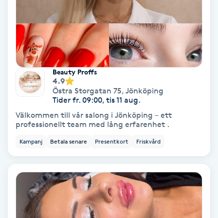
Gruppträning
Gua Sha-massage
H
Beauty Proffs
4.9
Östra Storgatan 75
,
Jönköping
Hatha Yoga
Tider fr. 09:00, tis 11 aug.
Välkommen till vår salong i Jönköping – ett
Headspa
professionellt team med lång erfarenhet .
Kampanj
Betala senare
Presentkort
Friskvård
Healing
Herrklippning
HIFU