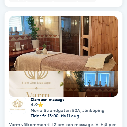
Nagelförlängning akryl
Nagelförlängning gelé
Nagelförlängning glasfiber
Nagelförlängning silke
Nagelförstärkning
Nagelklippning
Ziam zen massage
4.9
Nagelsvamp
Norra Strandgatan 80A
,
Jönköping
Tider fr. 13:00, tis 11 aug.
Varm välkommen till Ziam zen massage. Vi hjälper
Nageltrång