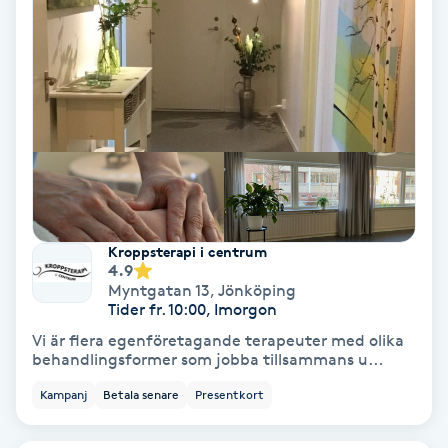
Hypnos
Hårborttagning
Hårbottenbehandling
Hårförlängning
Hårvård
Kroppsterapi i centrum
4.9
Myntgatan 13
,
Jönköping
Hälsa
Tider fr. 10:00, Imorgon
Vi är flera egenföretagande terapeuter med olika
Hälsprickor
behandlingsformer som jobba tillsammans u...
I
Kampanj
Betala senare
Presentkort
Idrottsmassage