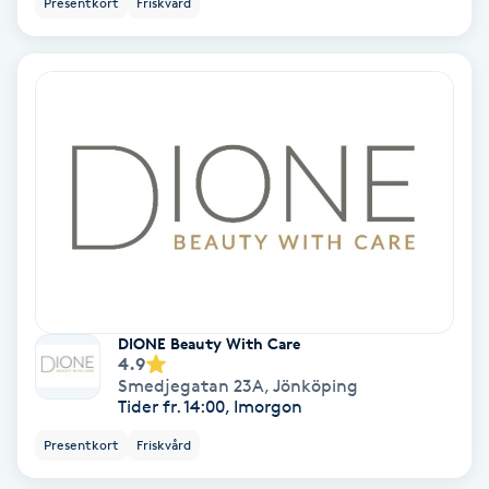
Presentkort
Friskvård
Olaplex
Olaplexbehandling
Ombre
Ombre brows
Ombre naglar
Optiker
DIONE Beauty With Care
4.9
Smedjegatan 23A
,
Jönköping
Ortobionomi
Tider fr. 14:00, Imorgon
Presentkort
Friskvård
Ortopedi