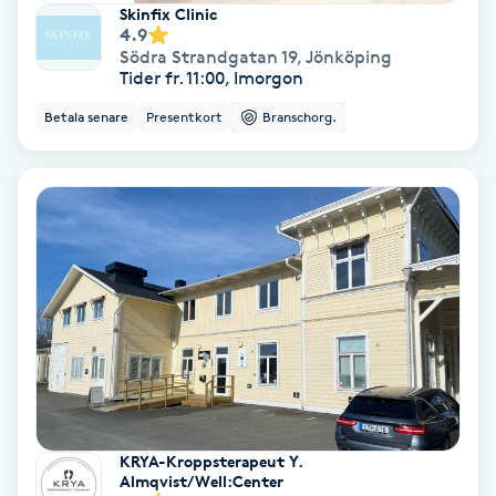
Skinfix Clinic
4.9
Svettbehandling
Södra Strandgatan 19
,
Jönköping
T
Tider fr. 11:00, Imorgon
Betala senare
Presentkort
Branschorg.
Tuina-massage
Taktil massage
Tandblekning
Tandläkare
Tatuering
Tatueringsborttagning
KRYA-Kroppsterapeut Y.
Almqvist/Well:Center