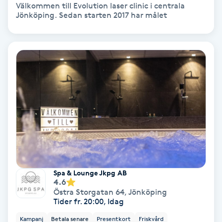
Välkommen till Evolution laser clinic i centrala
Medium
Jönköping. Sedan starten 2017 har målet
Megavolymfransar
Melasma
Mesoterapi
MicroPen
Microshading
Spa & Lounge Jkpg AB
Mixfransar
4.6
Östra Storgatan 64
,
Jönköping
N
Tider fr. 20:00, Idag
Nagelförlängning
Kampanj
Betala senare
Presentkort
Friskvård