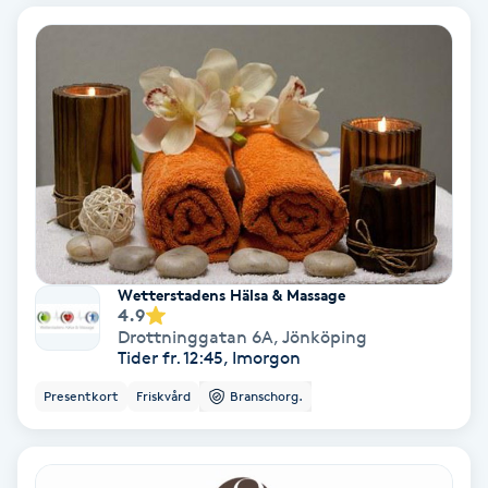
Osteopati
P
Paraffinbehandling
Pedikyr
Pensionärklippning
Permanent
Wetterstadens Hälsa & Massage
4.9
Drottninggatan 6A
,
Jönköping
Permanent hårborttagning
Tider fr. 12:45, Imorgon
Presentkort
Friskvård
Branschorg.
Permanent ögonbrynsmakeup
Personal shopper