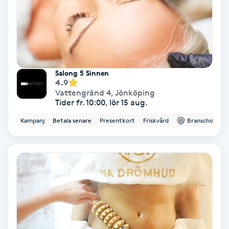
Samtalsterapi
Senioryoga
Salong 5 Sinnen
Shiatsu
4.9
Vattengränd 4
,
Jönköping
Tider fr. 10:00, lör 15 aug.
Singelfransar
Kampanj
Betala senare
Presentkort
Friskvård
Branschorg.
Sjukgymnastik
Skalpmassage
Skinbooster
Sklerosering