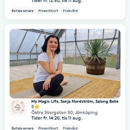
Tider fr. 12:50, tis 11 aug.
Tvätt & Fön
V
Betala senare
Presentkort
Friskvård
Vaccination
Vampyrbehandling
Vaxning
Vaxning brasiliansk
Veterinär
My Magic Life, Sanja Nordström, Salong Belle
Vibrationsmassage
5
Östra Storgatan 50
,
Jönköping
Tider fr. 14:20, tis 11 aug.
Vinyasa Yoga
Betala senare
Presentkort
Friskvård