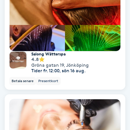
Regndroppsmassage
Reiki
Reikihealing
Reiki massage
Salong Wätterspa
4.8
Gröna gatan 19
,
Jönköping
Restorative Yoga
Tider fr. 12:00, sön 16 aug.
Betala senare
Presentkort
Rosacea
Rosenmetoden
Ryggmassage
S