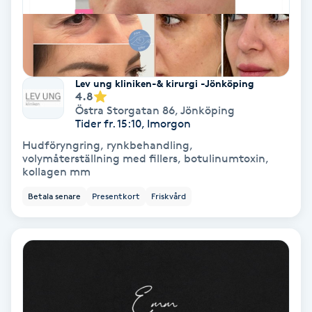
Fransförlängning Volym
Fransk manikyr
Lev ung kliniken-& kirurgi -Jönköping
4.8
Fransrengöring
Östra Storgatan 86
,
Jönköping
Tider fr. 15:10, Imorgon
Frekvensterapi
Hudföryngring, rynkbehandling,
volymåterställning med fillers, botulinumtoxin,
kollagen mm
Friskvård
Betala senare
Presentkort
Friskvård
Friskvårdsmassage
Frisör
Funktionsanalys