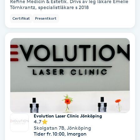
Lymfmassage
Refine Medicin & Estetik. Drivs av leg läkare Emelie
Törnkrantz, specialistläkare s 2018
Läpptatuering
Certifikat
Presentkort
M
Makeup
Manikyr & Pedikyr
Massage
Medial vägledning
Medicinsk massage
Evolution Laser Clinic Jönköping
4.7
Skolgatan 7B
,
Jönköping
Meditation
Tider fr. 10:00, Imorgon