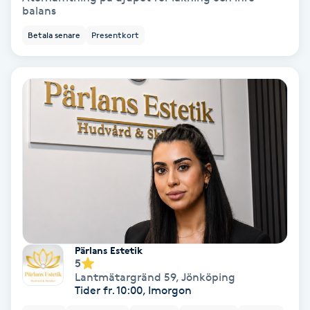
balans
Koppningsmassage
Betala senare
Presentkort
Kosmetisk tatuering
Kostrådgivning
Kroppsinpackning
Kroppspeeling
Käkledsbehandling
Pärlans Estetik
Kärlbehandling
5
Lantmätargränd 59
,
Jönköping
L
Tider fr. 10:00, Imorgon