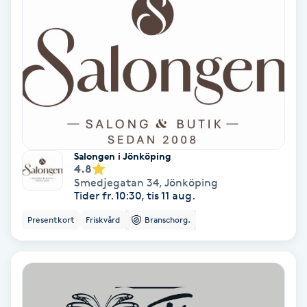
Personlig tränare
Picolaser
Piercing
Pigmentbehandling
Salongen i Jönköping
4.8
Smedjegatan 34
,
Jönköping
Pigmentfläckar
Tider fr. 10:30, tis 11 aug.
Presentkort
Friskvård
Branschorg.
Plastikkirurgi
Powder brows
Power Yoga