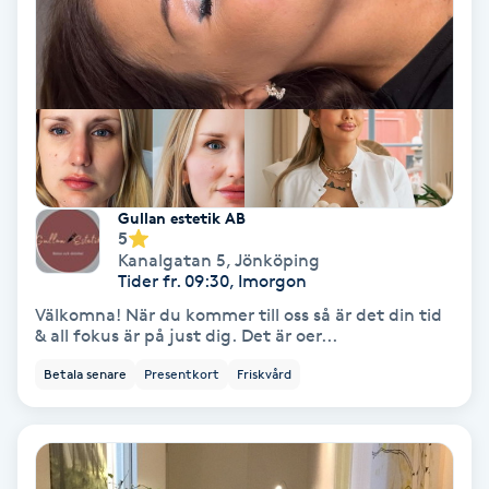
Hollywood Peel
Hot Stone Massage
Hot yoga
Hudföryngring
Gullan estetik AB
5
Kanalgatan 5
,
Jönköping
Huduppstramning
Tider fr. 09:30, Imorgon
Välkomna! När du kommer till oss så är det din tid
Hudvård
& all fokus är på just dig. Det är oer...
Betala senare
Presentkort
Friskvård
Hyaluronsyra
Hyperhidros