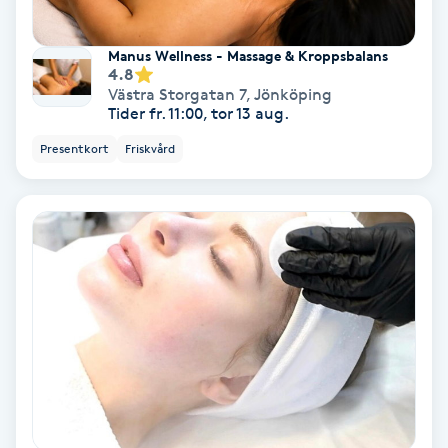
Spa
Manus Wellness - Massage & Kroppsbalans
4.8
Spa manikyr & pedikyr
Västra Storgatan 7
,
Jönköping
Tider fr. 11:00, tor 13 aug.
Spa-manikyr
Presentkort
Friskvård
Spa-pedikyr
Spraytan
Stylist
Sugaring
Svensk massage