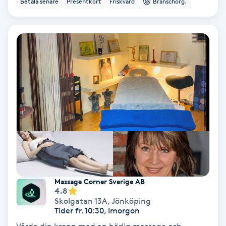
Betala senare
Presentkort
Friskvård
Branschorg.
Ansiktsbehandling djuprengörande
B
Babylights
Balayage
Bambumassage
Barber
Barnklippning
Massage Corner Sverige AB
4.8
BIAB
Skolgatan 13A
,
Jönköping
Tider fr. 10:30, Imorgon
Blowout