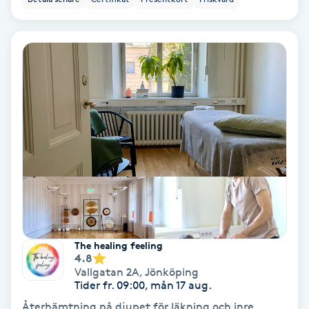
Keratinbehandling
Kinesiologi
Kinesisk medicin
Kiropraktik
Klangmassage
Klippning
The healing feeling
Klippning & Slingor
4.8
Vallgatan 2A
,
Jönköping
Tider fr. 09:00, mån 17 aug.
Klippning ungdom
Återhämtning på djupet för läkning och inre