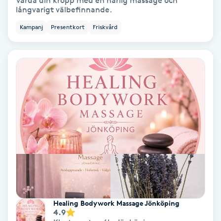
Vårda din kropp med en härlig massage och
långvarigt välbefinnande.
Bottenfärg
Kampanj
Presentkort
Friskvård
Brynformning
Brynfärgning
Brynplockning
Bröllopsuppsättning
C
Celluliter
Coachning
Healing Bodywork Massage Jönköping
4.9