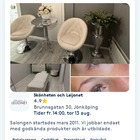
IPL
IPL hårborttagning
IR-massage
J
Japansk massage
K
Skönheten och Leijonet
K18
4.9
Brunnsgatan 30
,
Jönköping
Tider fr. 14:00, tor 13 aug.
Katun fransar
Salongen startades mars 2011. Vi jobbar endast
med godkända produkter och är utbildade.
Kemisk peeling
Betala senare
Certifikat
Presentkort
Friskvård