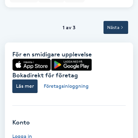
Volymfransar
Vårtor
1 av 3
Nästa
Y
Yin Yoga
För en smidigare upplevelse
Yoga
Bokadirekt för företag
Yoga Nidra
Läs mer
Företagsinloggning
Yogamassage
Z
Konto
Zonterapi
Logga in