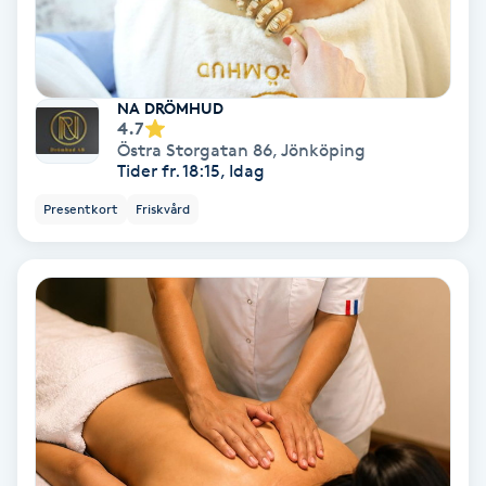
Skoinlägg
Skägg
NA DRÖMHUD
4.7
Östra Storgatan 86
,
Jönköping
Skäggfärgning
Tider fr. 18:15, Idag
Presentkort
Friskvård
Skäggklippning
Skäggtrimmning
Skönhet
Slingor
Sockring