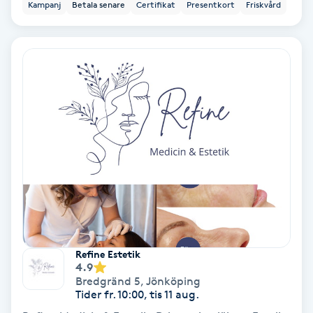
Laserbehandling
Kampanj
Betala senare
Certifikat
Presentkort
Friskvård
Lashlift Keratin
LED-ljusterapi
Liktornar
LPG
LPG-behandling
LPG-massage
Refine Estetik
4.9
Luggklippning
Bredgränd 5
,
Jönköping
Tider fr. 10:00, tis 11 aug.