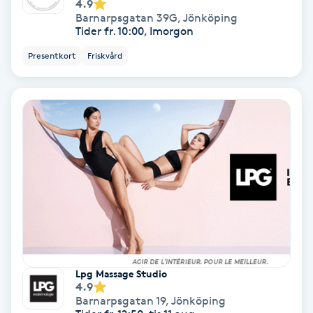
Terapi
4.9
Barnarpsgatan 39G
,
Jönköping
Tider fr. 10:00, Imorgon
Thaimassage
Presentkort
Friskvård
Toning
Torr hårbotten
Torrborstning
Triggerpunktsmassage
Trådning
Lpg Massage Studio
Träning
4.9
Barnarpsgatan 19
,
Jönköping