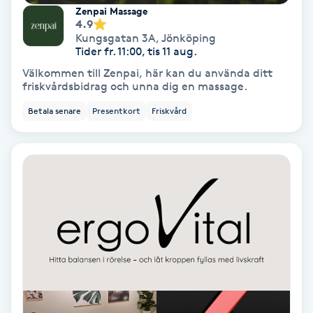
Extensions borttagning
Zenpai Massage
4.9
Kungsgatan 3A
,
Jönköping
Eyeliner-tatuering
Tider fr. 11:00, tis 11 aug.
F
Välkommen till Zenpai, här kan du använda ditt
friskvårdsbidrag och unna dig en massage.
Face framing
Betala senare
Presentkort
Friskvård
Faceliftmassage
Fet hårbotten
Fettreducering
Fibromassage
Fillers