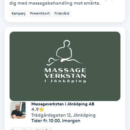
dig med massagebehandling mot smärta.
Kampanj
Presentkort
Friskvård
Nagelvård
Naglar borttagning
Naglar reparation
Naprapati
Navelpiercing
NBE-massage
Massageverkstan i Jönköping AB
4.9
Ny frisyr
Trädgårdsgatan 12
,
Jönköping
Tider fr. 10:00, Imorgon
O