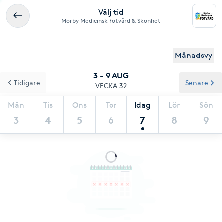
Välj tid
Mörby Medicinsk Fotvård & Skönhet
Månadsvy
3 - 9 AUG
Tidigare
Senare
VECKA 32
Mån
Tis
Ons
Tor
Idag
Lör
Sön
3
4
5
6
7
8
9