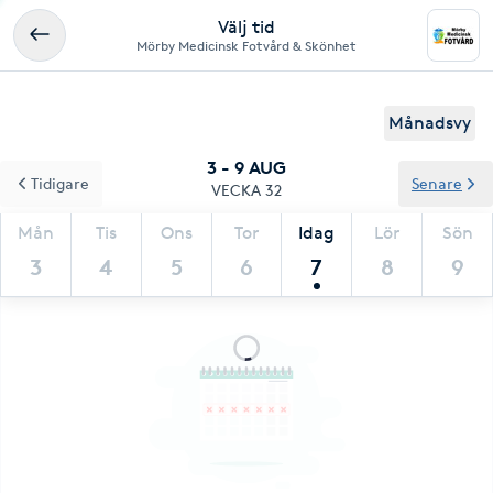
Välj tid
Mörby Medicinsk Fotvård & Skönhet
Månadsvy
3 - 9 AUG
Tidigare
Senare
VECKA 32
Mån
Tis
Ons
Tor
Idag
Lör
Sön
3
4
5
6
7
8
9