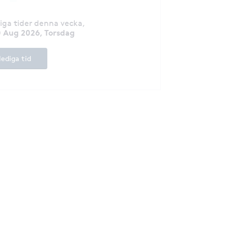
muscle stiffness/
diga tider denna vecka
,
 Aug 2026, Torsdag
lediga tid