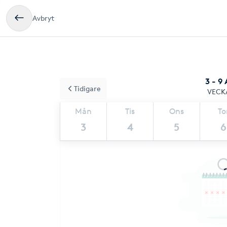
Avbryt
3 - 9
Tidigare
VECK
Mån
Tis
Ons
To
3
4
5
6