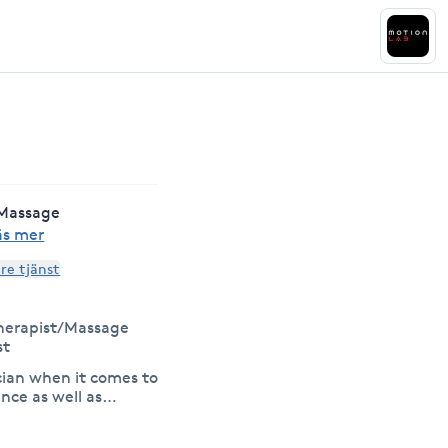
 Massage
äs mer
are tjänst
herapist/Massage
st
cian when it comes to
nce as well as
reatments for
on and general