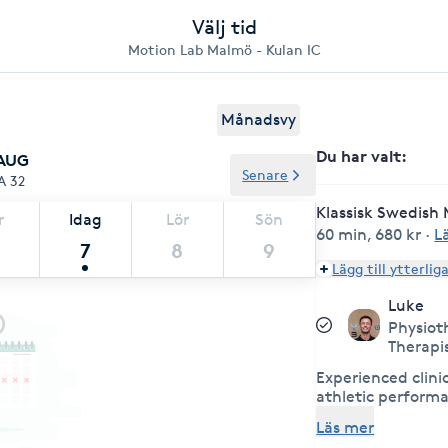
Välj tid
Motion Lab Malmö - Kulan IC
Månadsvy
Du har valt
:
 AUG
Senare
A 32
Klassisk Swedish
r
Idag
Lör
Sön
60 min
,
680 kr
·
L
7
8
9
Lägg till ytterlig
Luke
Physiot
Therapi
Experienced clini
athletic performa
general health t
Läs mer
postural correcti