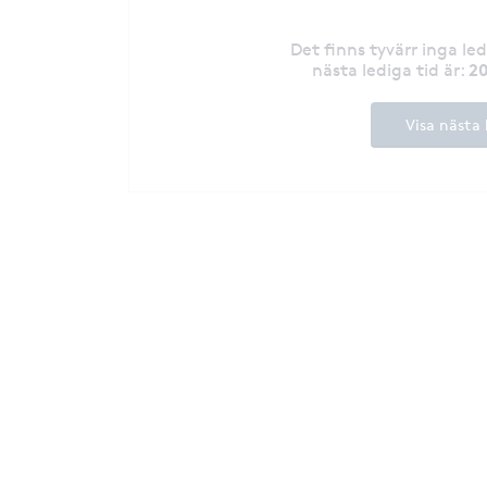
Det finns tyvärr inga le
20
nästa lediga tid är
:
Visa nästa 