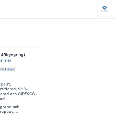
udföryngring)
äs mer
are tjänst
apeut,
rtifierad, SHR-
serad och CIDESCO-
rad
ggrann och
rapeut,