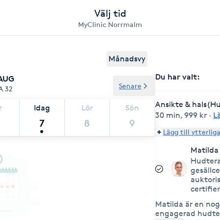
Välj tid
MyClinic Norrmalm
Månadsvy
Du har valt
:
 AUG
Senare
A 32
Ansikte & hals(H
r
Idag
Lör
Sön
30 min
,
999 kr
·
L
7
8
9
Lägg till ytterlig
Matilda
Hudter
gesällce
auktori
certifie
Matilda är en no
engagerad hudte