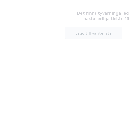
Det finns tyvärr inga le
1
nästa lediga tid är
:
Lägg till väntelista