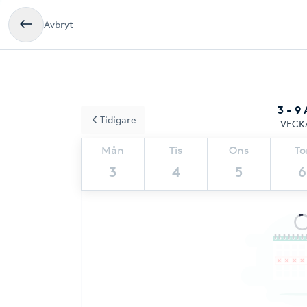
Avbryt
3 - 9
Tidigare
VECK
Mån
Tis
Ons
To
3
4
5
6