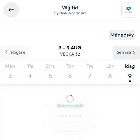
Välj tid
MyClinic Norrmalm
Månadsvy
3 - 9 AUG
Tidigare
Senare
VECKA 32
Mån
Tis
Ons
Tor
Fre
Lör
Idag
3
4
5
6
7
8
9