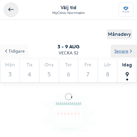
Välj tid
MyClinic Norrmalm
Månadsvy
3 - 9 AUG
Tidigare
Senare
VECKA 32
Mån
Tis
Ons
Tor
Fre
Lör
Idag
3
4
5
6
7
8
9