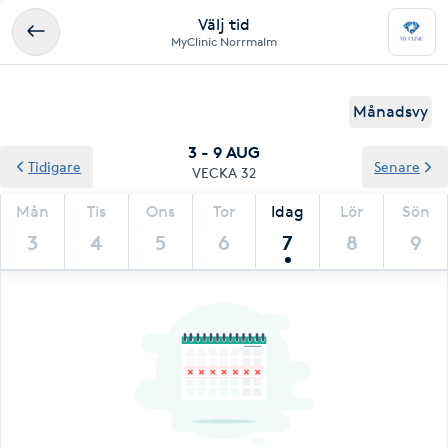
Välj tid
MyClinic Norrmalm
Månadsvy
3 - 9 AUG
Tidigare
Senare
VECKA 32
Mån
Tis
Ons
Tor
Idag
Lör
Sön
3
4
5
6
7
8
9