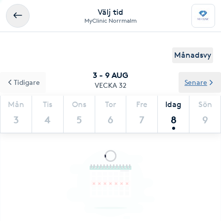
Välj tid
MyClinic Norrmalm
Månadsvy
3 - 9 AUG
Tidigare
Senare
VECKA 32
Mån
Tis
Ons
Tor
Fre
Idag
Sön
3
4
5
6
7
8
9