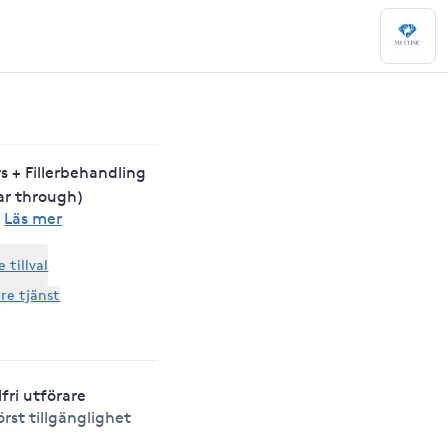
ers + Fillerbehandling
ear through)
·
Läs mer
tillval
are tjänst
lfri utförare
örst tillgänglighet