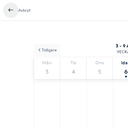
Avbryt
3 - 9
Tidigare
VECK
Mån
Tis
Ons
Id
3
4
5
6