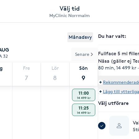
Välj tid
MyClinic Norrmalm
Du har valt
:
Månadsvy
 AUG
Fullface 5 ml fill
Senare
A 32
Näsa (gäller ej T
80 min
,
14 499 kr
ag
Fre
Lör
Sön
7
8
9
Rekommenderade 
Lägg till ytterlig
11:00
14 499 kr
Välj utförare
11:25
14 499 kr
Va
St