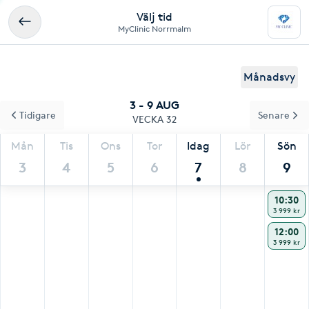
Välj tid
MyClinic Norrmalm
Månadsvy
3 - 9 AUG
Tidigare
Senare
VECKA 32
Mån
Tis
Ons
Tor
Idag
Lör
Sön
3
4
5
6
7
8
9
10:30
3 999 kr
12:00
3 999 kr