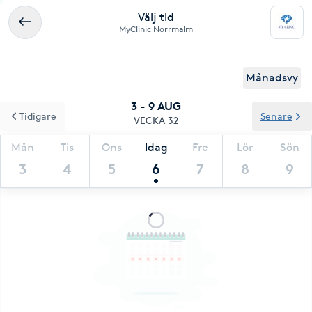
Välj tid
MyClinic Norrmalm
Månadsvy
3 - 9 AUG
Tidigare
Senare
VECKA 32
Mån
Tis
Ons
Idag
Fre
Lör
Sön
3
4
5
6
7
8
9