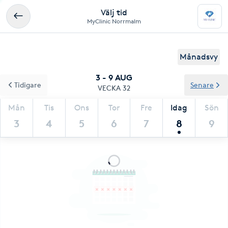
Välj tid
MyClinic Norrmalm
Månadsvy
3 - 9 AUG
Tidigare
Senare
VECKA 32
Mån
Tis
Ons
Tor
Fre
Idag
Sön
3
4
5
6
7
8
9