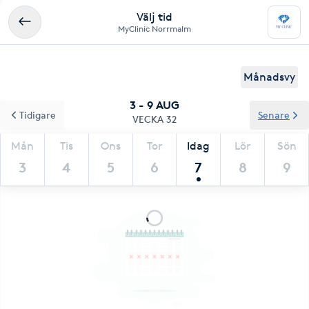
Välj tid
MyClinic Norrmalm
Månadsvy
3 - 9 AUG
Tidigare
Senare
VECKA 32
Mån
Tis
Ons
Tor
Idag
Lör
Sön
3
4
5
6
7
8
9