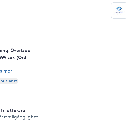
ning: Överläpp
99 sek (Ord
s mer
are tjänst
lfri utförare
örst tillgänglighet