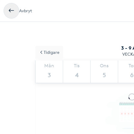
Avbryt
3 - 9
Tidigare
VECK
Mån
Tis
Ons
To
3
4
5
6