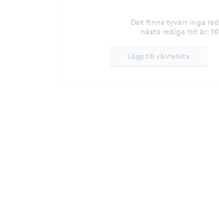
Det finns tyvärr inga le
1
nästa lediga tid är
:
Lägg till väntelista