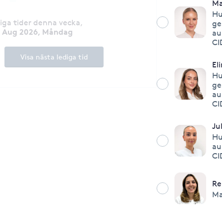
Ma
Hu
diga tider denna vecka
,
ge
0 Aug 2026, Måndag
au
CI
Visa nästa lediga tid
El
Hu
ge
au
CI
Ju
Hu
au
CI
Re
Ma