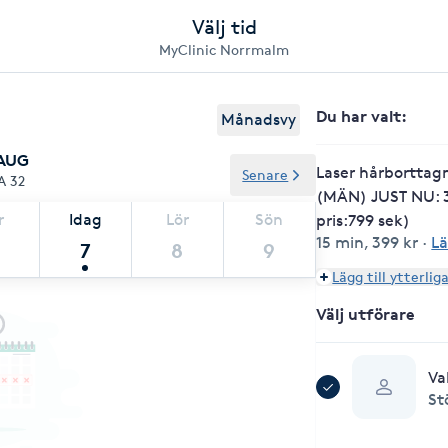
Välj tid
MyClinic Norrmalm
Du har valt
:
Månadsvy
 AUG
Laser hårborttag
Senare
A 32
(MÄN) JUST NU: 3
r
Idag
Lör
Sön
pris:799 sek)
15 min
,
399 kr
·
Lä
7
8
9
Lägg till ytterlig
Välj utförare
Va
St