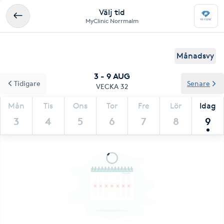
Välj tid
MyClinic Norrmalm
Månadsvy
3 - 9 AUG
Tidigare
Senare
VECKA 32
Mån
Tis
Ons
Tor
Fre
Lör
Idag
3
4
5
6
7
8
9