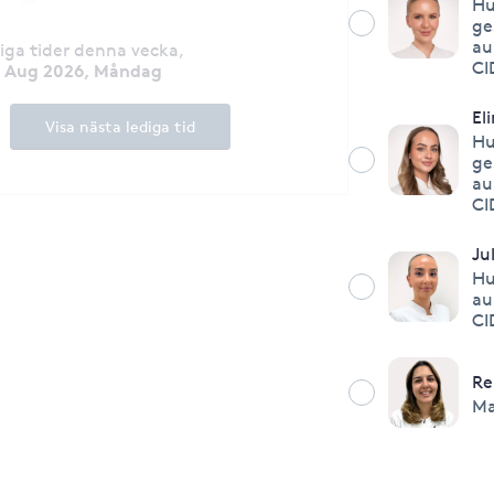
Hu
ge
au
diga tider denna vecka
,
CI
0 Aug 2026, Måndag
El
Visa nästa lediga tid
Hu
ge
au
CI
Ju
Hu
au
CI
Re
Ma