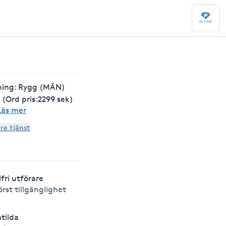
ning: Rygg (MÄN)
 (Ord pris:2299 sek)
Läs mer
are tjänst
lfri utförare
örst tillgänglighet
tilda