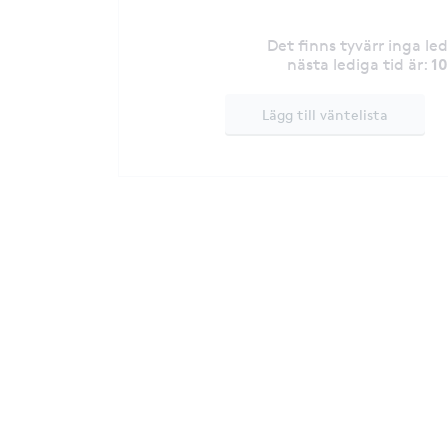
Det finns tyvärr inga le
1
nästa lediga tid är
:
Lägg till väntelista