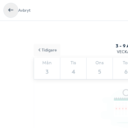
Avbryt
3 - 9
Tidigare
VECK
Mån
Tis
Ons
To
3
4
5
6