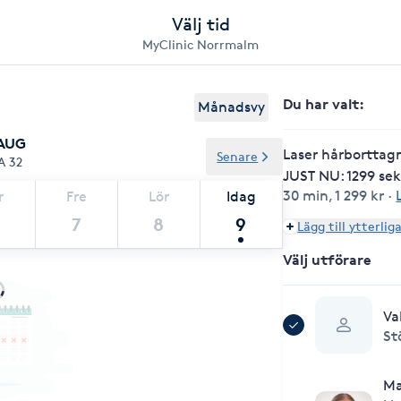
Välj tid
MyClinic Norrmalm
Du har valt
:
Månadsvy
 AUG
Laser hårborttag
Senare
A 32
JUST NU: 1299 sek
30 min
,
1 299 kr
·
r
Fre
Lör
Idag
7
8
9
Lägg till ytterlig
Välj utförare
Va
St
Ma