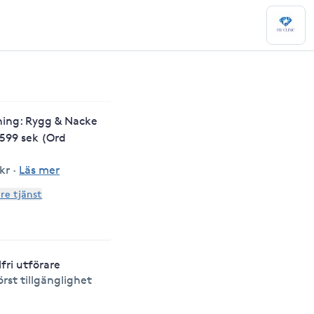
ning: Rygg & Nacke
599 sek (Ord
 kr
·
Läs mer
are tjänst
lfri utförare
örst tillgänglighet