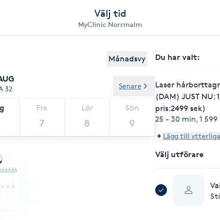
Välj tid
MyClinic Norrmalm
Du har valt
:
Månadsvy
 AUG
Laser hårborttag
Senare
A 32
(DAM) JUST NU: 1
ag
Fre
Lör
Sön
pris:2499 sek)
25 - 30 min
,
1 599
7
8
9
Lägg till ytterlig
Välj utförare
Va
St