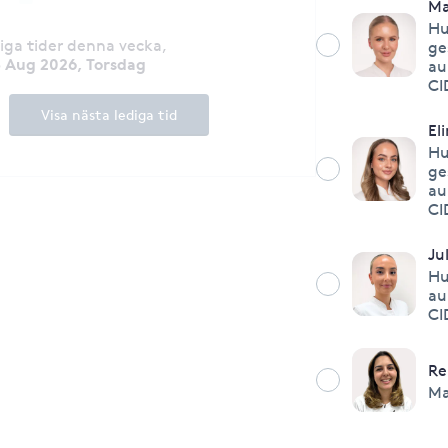
Ma
Hu
diga tider denna vecka
,
ge
3 Aug 2026, Torsdag
au
CI
Visa nästa lediga tid
El
Hu
ge
au
CI
Ju
Hu
au
CI
Re
Ma