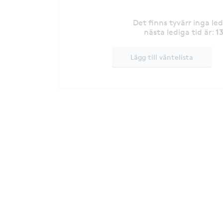
Det finns tyvärr inga le
1
nästa lediga tid är
:
Lägg till väntelista