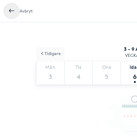
Avbryt
3 - 9
Tidigare
VECK
Mån
Tis
Ons
Id
3
4
5
6