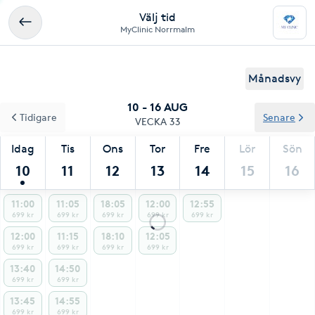
Välj tid
MyClinic Norrmalm
Månadsvy
10 - 16 AUG
Tidigare
Senare
VECKA 33
Idag
Tis
Ons
Tor
Fre
Lör
Sön
10
11
12
13
14
15
16
11:00
11:05
18:05
12:00
12:55
699 kr
699 kr
699 kr
699 kr
699 kr
12:00
11:15
18:10
12:05
699 kr
699 kr
699 kr
699 kr
13:40
14:50
699 kr
699 kr
13:45
14:55
699 kr
699 kr