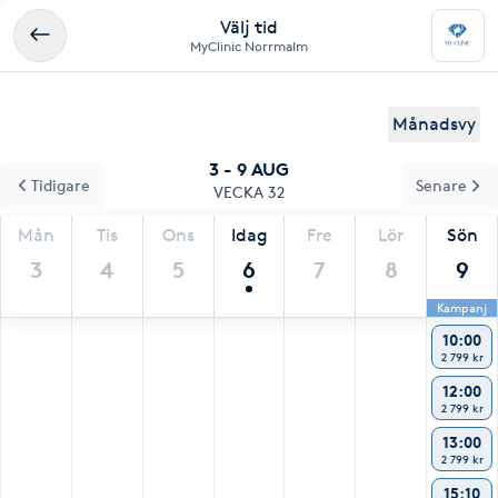
Välj tid
MyClinic Norrmalm
Månadsvy
3 - 9 AUG
Tidigare
Senare
VECKA 32
Mån
Tis
Ons
Idag
Fre
Lör
Sön
3
4
5
6
7
8
9
Kampanj
10:00
2 799 kr
12:00
2 799 kr
13:00
2 799 kr
15:10