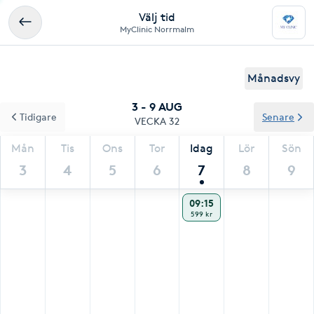
Välj tid
MyClinic Norrmalm
Månadsvy
3 - 9 AUG
Tidigare
Senare
VECKA 32
Mån
Tis
Ons
Tor
Idag
Lör
Sön
3
4
5
6
7
8
9
09:15
599 kr