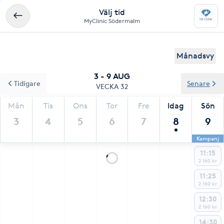
Välj tid
MyClinic Södermalm
Månadsvy
3 - 9 AUG
Tidigare
Senare
VECKA 32
Mån
Tis
Ons
Tor
Fre
Idag
Sön
3
4
5
6
7
8
9
Kampanj
11:15
2 160 kr
11:25
2 160 kr
12:30
2 160 kr
14:30