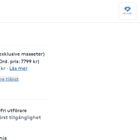
(exklusive masseter)
Ord. pris: 7799 kr)
 kr
·
Läs mer
are tjänst
lfri utförare
örst tillgänglighet
nja