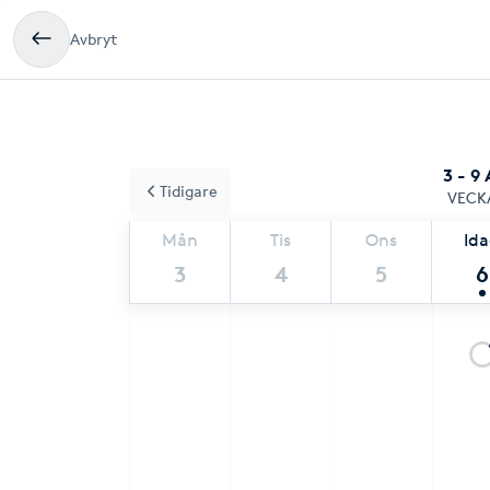
Avbryt
3 - 9
Tidigare
VECK
Mån
Tis
Ons
Id
3
4
5
6