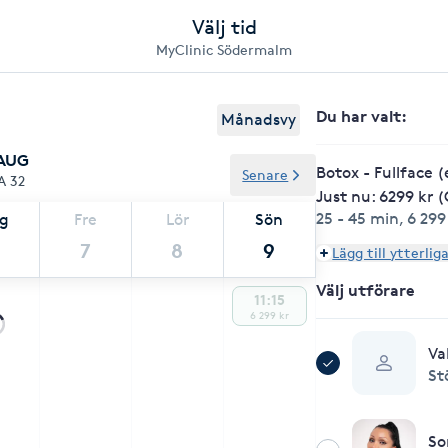
Välj tid
MyClinic Södermalm
Du har valt
:
Månadsvy
 AUG
Botox - Fullface 
Senare
A 32
Just nu: 6299 kr (
25 - 45 min
,
6 299
ag
Fre
Lör
Sön
7
8
9
Lägg till ytterlig
Välj utförare
11:15
6 299 kr
Va
St
So