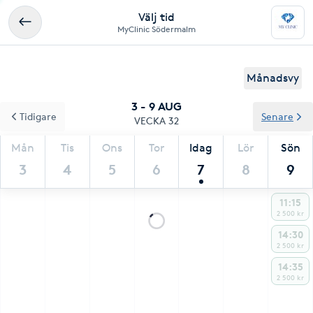
Välj tid
MyClinic Södermalm
Månadsvy
3 - 9 AUG
Tidigare
Senare
VECKA 32
Mån
Tis
Ons
Tor
Idag
Lör
Sön
3
4
5
6
7
8
9
11:15
2 500 kr
14:30
2 500 kr
14:35
2 500 kr