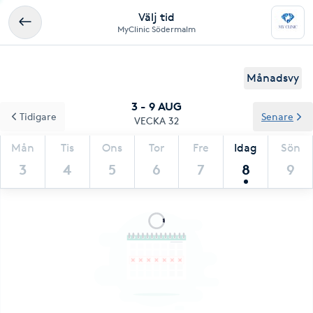
Välj tid
MyClinic Södermalm
Månadsvy
3 - 9 AUG
Tidigare
Senare
VECKA 32
Mån
Tis
Ons
Tor
Fre
Idag
Sön
3
4
5
6
7
8
9