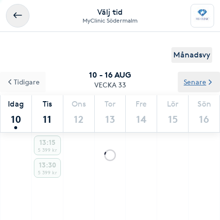
Välj tid
MyClinic Södermalm
Månadsvy
10 - 16 AUG
Tidigare
Senare
VECKA 33
Idag
Tis
Ons
Tor
Fre
Lör
Sön
10
11
12
13
14
15
16
13:15
5 399 kr
13:30
5 399 kr