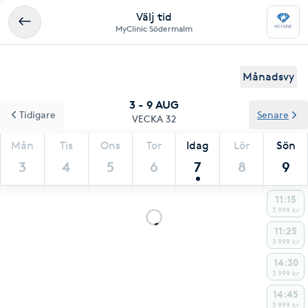
Välj tid
MyClinic Södermalm
Månadsvy
3 - 9 AUG
Tidigare
Senare
VECKA 32
Mån
Tis
Ons
Tor
Idag
Lör
Sön
3
4
5
6
7
8
9
11:15
3 999 kr
11:25
3 999 kr
14:30
3 999 kr
14:45
3 999 kr