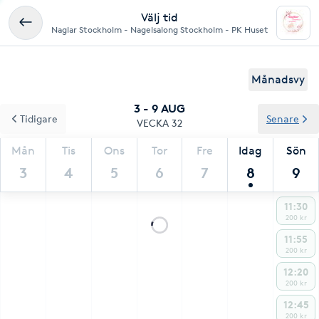
Välj tid
Naglar Stockholm - Nagelsalong Stockholm - PK Huset
Månadsvy
3 - 9 AUG
Tidigare
Senare
VECKA 32
Mån
Tis
Ons
Tor
Fre
Idag
Sön
3
4
5
6
7
8
9
11:30
200 kr
11:55
200 kr
12:20
200 kr
12:45
200 kr