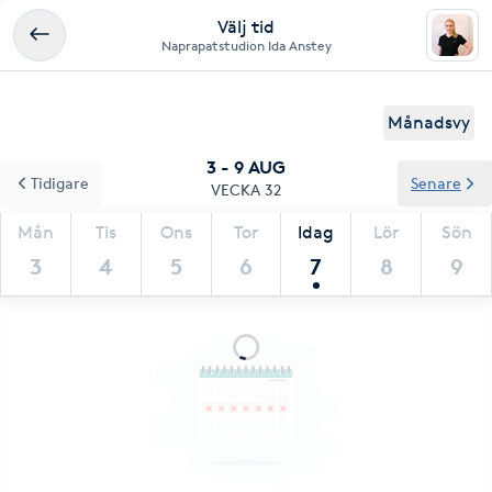
Välj tid
Naprapatstudion Ida Anstey
Månadsvy
3 - 9 AUG
Tidigare
Senare
VECKA 32
Mån
Tis
Ons
Tor
Idag
Lör
Sön
3
4
5
6
7
8
9