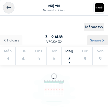
Välj tid
Nermastic Klinik
Månadsvy
3 - 9 AUG
Tidigare
Senare
VECKA 32
Mån
Tis
Ons
Tor
Idag
Lör
Sön
3
4
5
6
7
8
9