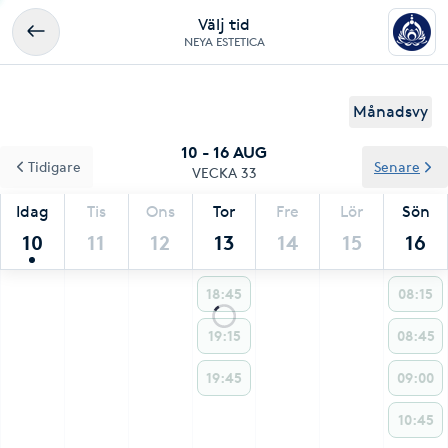
Välj tid
NEYA ESTETICA
Månadsvy
10 - 16 AUG
Tidigare
Senare
VECKA 33
Idag
Tis
Ons
Tor
Fre
Lör
Sön
10
11
12
13
14
15
16
18:45
08:15
19:15
08:45
19:45
09:00
10:45