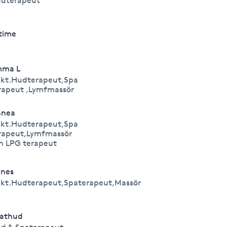
dterapeut
time
mma L
kt.Hudterapeut,Spa
rapeut ,Lymfmassör
nnea
kt.Hudterapeut,Spa
rapeut,Lymfmassör
h LPG terapeut
nes
kt.Hudterapeut,Spaterapeut,Massör
athud