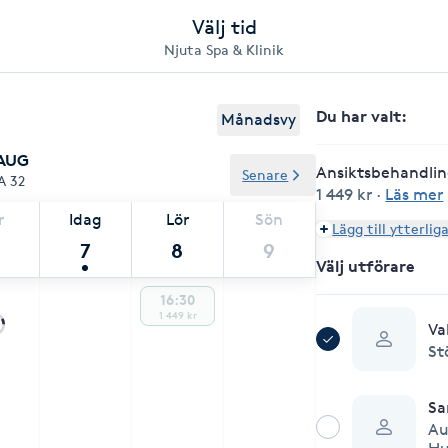
Välj tid
Njuta Spa & Klinik
Du har valt
:
Månadsvy
 AUG
Ansiktsbehandlin
Senare
A 32
1 449 kr
·
Läs mer
r
Idag
Lör
Sön
Lägg till ytterlig
7
8
9
Välj utförare
16:30
1 449 kr
Va
St
Sa
Au