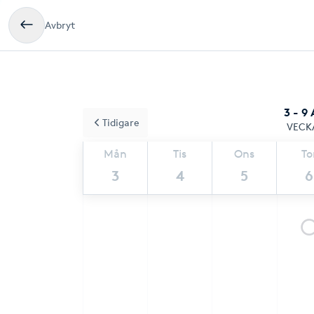
Avbryt
3 - 9
Tidigare
VECK
Mån
Tis
Ons
To
3
4
5
6