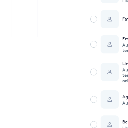
Hu
Fa
E
Au
te
Li
Au
te
oc
Ag
Au
Be