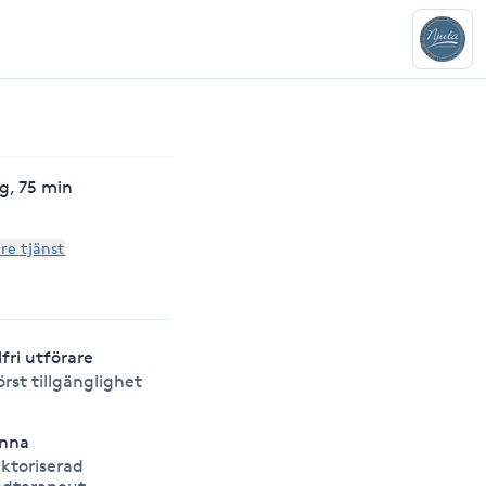
g, 75 min
are tjänst
lfri utförare
örst tillgänglighet
nna
ktoriserad