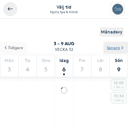
Välj tid
Njuta Spa & Klinik
Månadsvy
3 - 9 AUG
Tidigare
Senare
VECKA 32
Mån
Tis
Ons
Idag
Fre
Lör
Sön
3
4
5
6
7
8
9
12:00
1 749 kr
15:30
1 749 kr