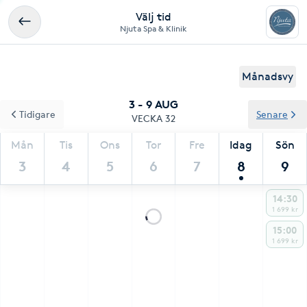
Välj tid
Njuta Spa & Klinik
Månadsvy
3 - 9 AUG
Tidigare
Senare
VECKA 32
Mån
Tis
Ons
Tor
Fre
Idag
Sön
3
4
5
6
7
8
9
14:30
1 699 kr
15:00
1 699 kr