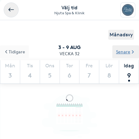
Välj tid
Njuta Spa & Klinik
Månadsvy
3 - 9 AUG
Tidigare
Senare
VECKA 32
Mån
Tis
Ons
Tor
Fre
Lör
Idag
3
4
5
6
7
8
9