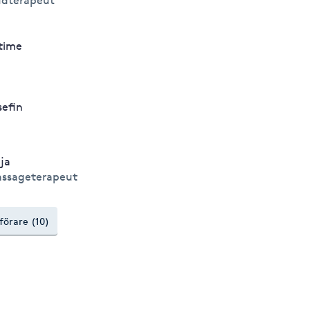
dterapeut
time
sefin
ja
ssageterapeut
tförare (10)