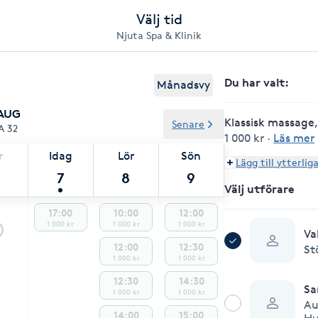
Välj tid
Njuta Spa & Klinik
Du har valt
:
Månadsvy
 AUG
Klassisk massage
Senare
A 32
1 000 kr
·
Läs mer
r
Idag
Lör
Sön
Lägg till ytterlig
7
8
9
Välj utförare
17:00
10:00
12:00
1 000 kr
1 000 kr
1 000 kr
Va
12:00
12:30
St
1 000 kr
1 000 kr
12:30
14:30
Sa
1 000 kr
1 000 kr
Au
14:00
15:00