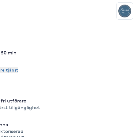
, 50 min
are tjänst
lfri utförare
örst tillgänglighet
nna
ktoriserad