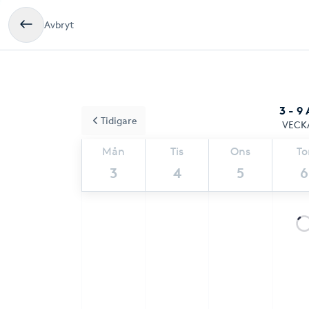
Avbryt
3 - 9
Tidigare
VECK
Mån
Tis
Ons
To
3
4
5
6