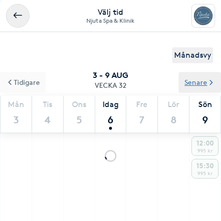
Välj tid
Njuta Spa & Klinik
Månadsvy
3 - 9 AUG
Tidigare
Senare
VECKA 32
Mån
Tis
Ons
Idag
Fre
Lör
Sön
3
4
5
6
7
8
9
12:00
995 kr
15:30
995 kr