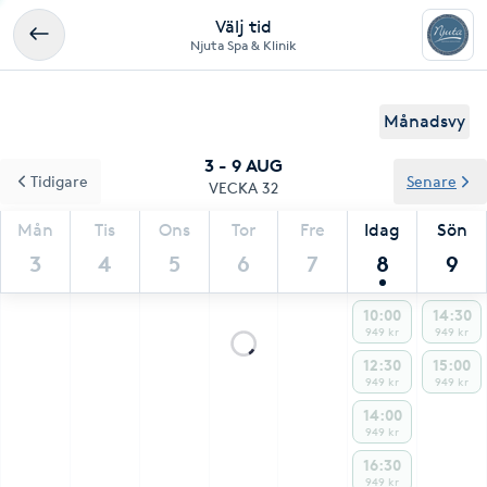
Välj tid
Njuta Spa & Klinik
Månadsvy
3 - 9 AUG
Tidigare
Senare
VECKA 32
Mån
Tis
Ons
Tor
Fre
Idag
Sön
3
4
5
6
7
8
9
10:00
14:30
949 kr
949 kr
12:30
15:00
949 kr
949 kr
14:00
949 kr
16:30
949 kr