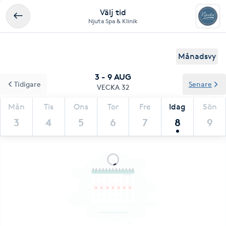
Välj tid
Njuta Spa & Klinik
Månadsvy
3 - 9 AUG
Tidigare
Senare
VECKA 32
Mån
Tis
Ons
Tor
Fre
Idag
Sön
3
4
5
6
7
8
9