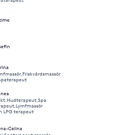
dterapeut
time
sefin
rina
mfmassör,Friskvårdsmassör
Spaterapeut
nnea
kt.Hudterapeut,Spa
rapeut,Lymfmassör
h LPG terapeut
na-Celina