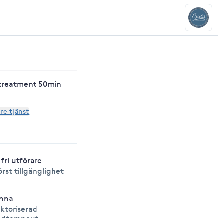
y treatment 50min
are tjänst
lfri utförare
örst tillgänglighet
nna
ktoriserad