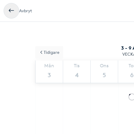
Avbryt
3 - 9
Tidigare
VECK
Mån
Tis
Ons
To
3
4
5
6