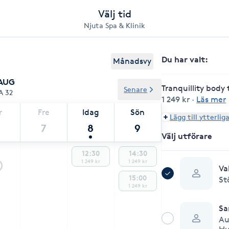
Välj tid
Njuta Spa & Klinik
Du har valt
:
Månadsvy
 AUG
Tranquillity bod
Senare
A 32
1 249 kr
·
Läs mer
r
Fre
Idag
Sön
Lägg till ytterlig
7
8
9
Välj utförare
12:30
14:30
1 249 kr
1 249 kr
Va
15:00
St
1 249 kr
Sa
Au