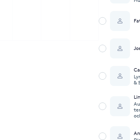
Hu
Fa
Jo
Ca
Ly
& 
Li
Au
te
oc
An